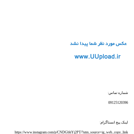
شماره تماس:
09125120396
لینک پیج انستاگرام:
https://www.instagram.com/p/CNDGbhYj2PT/?utm_source=ig_web_copy_link