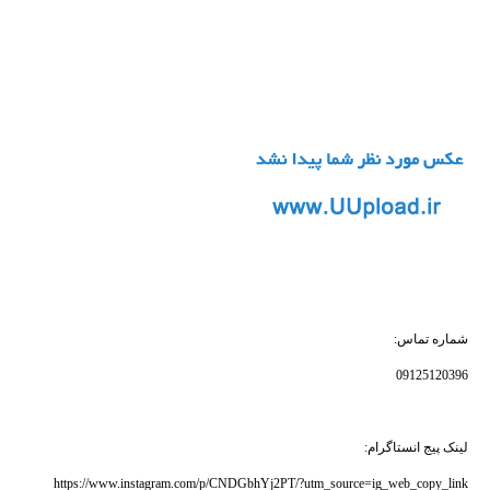
شماره تماس:
09125120396
لینک پیج انستاگرام:
https://www.instagram.com/p/CNDGbhYj2PT/?utm_source=ig_web_copy_link